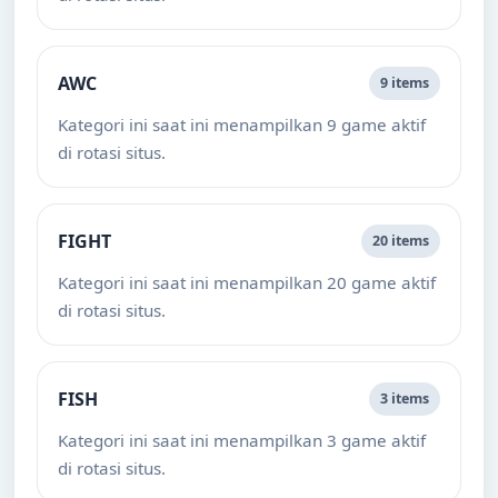
AWC
9 items
Kategori ini saat ini menampilkan 9 game aktif
di rotasi situs.
FIGHT
20 items
Kategori ini saat ini menampilkan 20 game aktif
di rotasi situs.
FISH
3 items
Kategori ini saat ini menampilkan 3 game aktif
di rotasi situs.