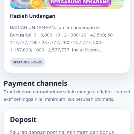
Hadiah Undangan
HADIAH UNDANGAN. Jumlah undangan vs
Bonus(Rp): 3 - 6,000; 10 - 21,000; 20 - 42,500; 50 -
117,777; 100 - 237,777; 200 - 457,777; 500 -
1,157,000; 1000 - 2,577,777. Invite friends...
Start 2025-05-25
Payment channels
Tabel deposit dan withdraw selalu mengikuti daftar channel
aktif sehingga nilai minimum ikut berubah otomatis.
Deposit
Saluran dengan nominal minimum dan bonus