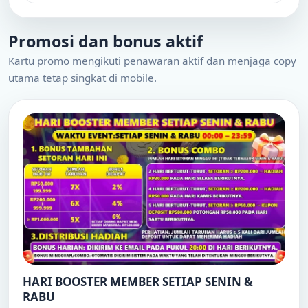
Promosi dan bonus aktif
Kartu promo mengikuti penawaran aktif dan menjaga copy
utama tetap singkat di mobile.
HARI BOOSTER MEMBER SETIAP SENIN &
RABU