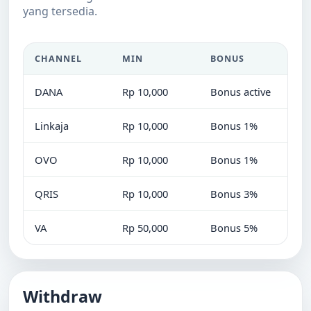
yang tersedia.
CHANNEL
MIN
BONUS
DANA
Rp 10,000
Bonus active
Linkaja
Rp 10,000
Bonus 1%
OVO
Rp 10,000
Bonus 1%
QRIS
Rp 10,000
Bonus 3%
VA
Rp 50,000
Bonus 5%
Withdraw