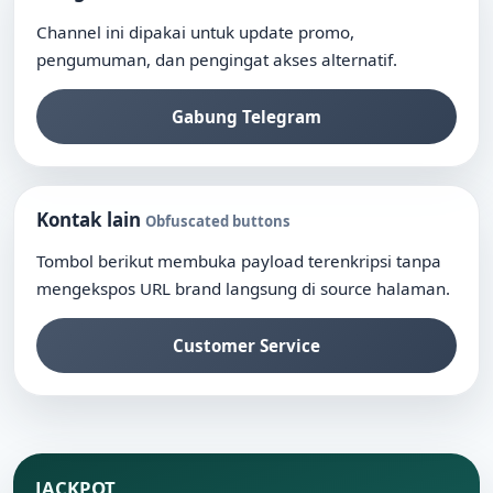
Channel ini dipakai untuk update promo,
pengumuman, dan pengingat akses alternatif.
Gabung Telegram
Kontak lain
Obfuscated buttons
Tombol berikut membuka payload terenkripsi tanpa
mengekspos URL brand langsung di source halaman.
Customer Service
JACKPOT