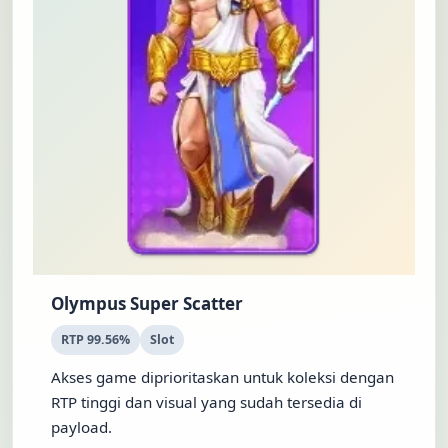
Olympus Super Scatter
RTP 99.56%
Slot
Akses game diprioritaskan untuk koleksi dengan
RTP tinggi dan visual yang sudah tersedia di
payload.