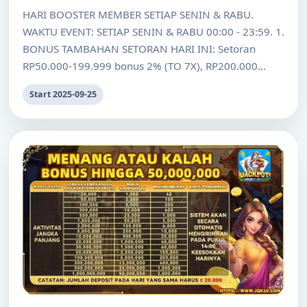
HARI BOOSTER MEMBER SETIAP SENIN & RABU.
WAKTU EVENT: SETIAP SENIN & RABU 00:00 - 23:59. 1.
BONUS TAMBAHAN SETORAN HARI INI: Setoran
RP50.000-199.999 bonus 2% (TO 7X), RP200.000...
Start 2025-09-25