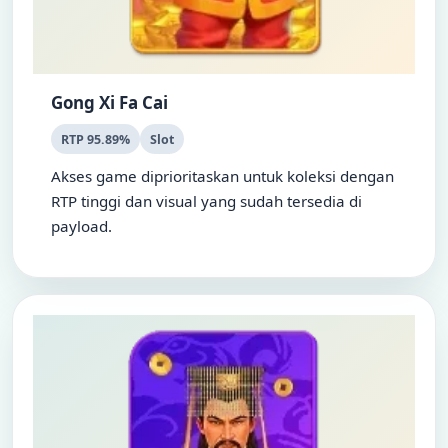
Gong Xi Fa Cai
RTP 95.89%
Slot
Akses game diprioritaskan untuk koleksi dengan
RTP tinggi dan visual yang sudah tersedia di
payload.