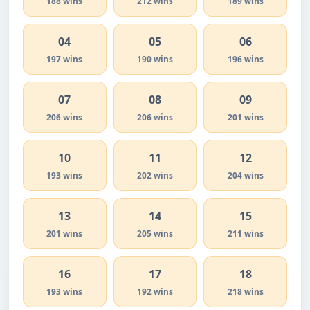
188 wins
212 wins
189 wins
04
05
06
197 wins
190 wins
196 wins
07
08
09
206 wins
206 wins
201 wins
10
11
12
193 wins
202 wins
204 wins
13
14
15
201 wins
205 wins
211 wins
16
17
18
193 wins
192 wins
218 wins