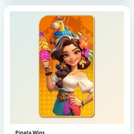
Pinata Wins