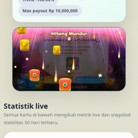
Max payout Rp 10,000,000
Statistik live
Semua kartu di bawah mengikuti metrik live dan snapshot
stabilitas 30 hari terbaru.