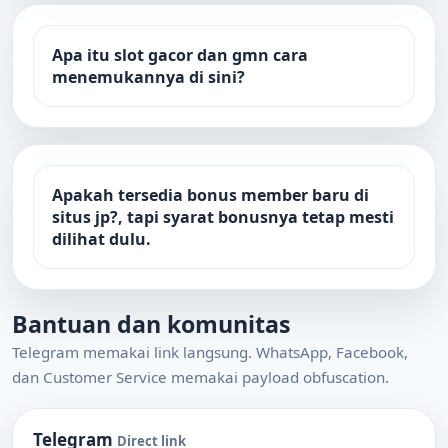
Apa itu slot gacor dan gmn cara
menemukannya di sini?
Apakah tersedia bonus member baru di
situs jp?, tapi syarat bonusnya tetap mesti
dilihat dulu.
Bantuan dan komunitas
Telegram memakai link langsung. WhatsApp, Facebook,
dan Customer Service memakai payload obfuscation.
Telegram
Direct link