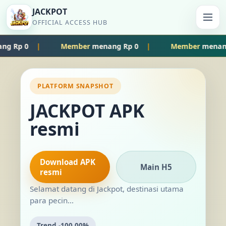
JACKPOT
OFFICIAL ACCESS HUB
|
Member
menang Rp 0
|
Member
menang Rp 0
|
PLATFORM SNAPSHOT
JACKPOT APK
resmi
Download APK
Main H5
resmi
Selamat datang di Jackpot, destinasi utama
para pecin...
Trend -100.00%