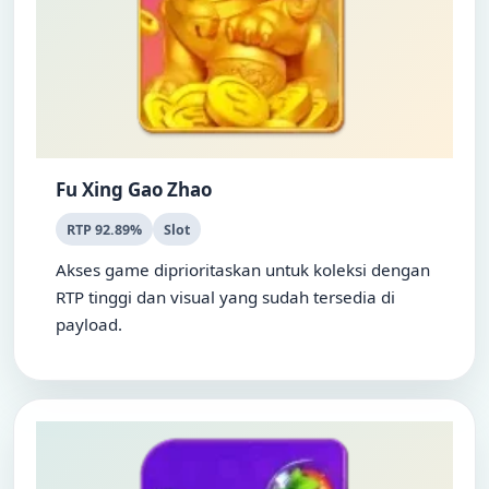
Fu Xing Gao Zhao
RTP 92.89%
Slot
Akses game diprioritaskan untuk koleksi dengan
RTP tinggi dan visual yang sudah tersedia di
payload.