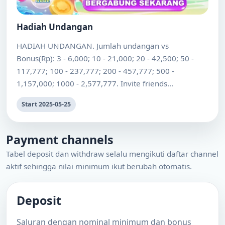
Hadiah Undangan
HADIAH UNDANGAN. Jumlah undangan vs
Bonus(Rp): 3 - 6,000; 10 - 21,000; 20 - 42,500; 50 -
117,777; 100 - 237,777; 200 - 457,777; 500 -
1,157,000; 1000 - 2,577,777. Invite friends...
Start 2025-05-25
Payment channels
Tabel deposit dan withdraw selalu mengikuti daftar channel
aktif sehingga nilai minimum ikut berubah otomatis.
Deposit
Saluran dengan nominal minimum dan bonus