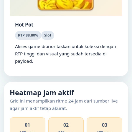
Hot Pot
RTP 88.80%
Slot
Akses game diprioritaskan untuk koleksi dengan
RTP tinggi dan visual yang sudah tersedia di
payload.
Heatmap jam aktif
Grid ini menampilkan ritme 24 jam dari sumber live
agar jam aktif tetap akurat.
01
02
03