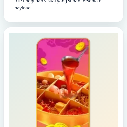
RTP tinggi dan visual yang sudah tersedia di
payload.