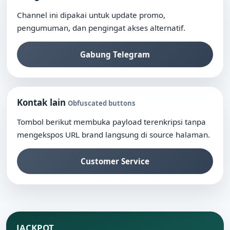
Channel ini dipakai untuk update promo,
pengumuman, dan pengingat akses alternatif.
Gabung Telegram
Kontak lain
Obfuscated buttons
Tombol berikut membuka payload terenkripsi tanpa
mengekspos URL brand langsung di source halaman.
Customer Service
JACKPOT