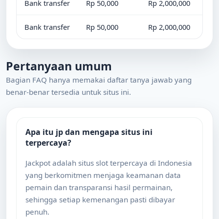
Bank transfer
Rp 50,000
Rp 2,000,000
Bank transfer
Rp 50,000
Rp 2,000,000
Pertanyaan umum
Bagian FAQ hanya memakai daftar tanya jawab yang
benar-benar tersedia untuk situs ini.
Apa itu jp dan mengapa situs ini
terpercaya?
Jackpot adalah situs slot terpercaya di Indonesia
yang berkomitmen menjaga keamanan data
pemain dan transparansi hasil permainan,
sehingga setiap kemenangan pasti dibayar
penuh.