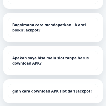
Bagaimana cara mendapatkan LA anti
blokir Jackpot?
Apakah saya bisa main slot tanpa harus
download APK?
gmn cara download APK slot dari Jackpot?