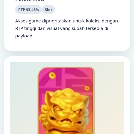
RTP 93.46%
Slot
Akses game diprioritaskan untuk koleksi dengan
RTP tinggi dan visual yang sudah tersedia di
payload.