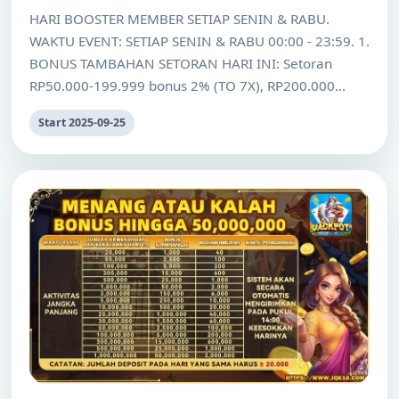
HARI BOOSTER MEMBER SETIAP SENIN & RABU.
WAKTU EVENT: SETIAP SENIN & RABU 00:00 - 23:59. 1.
BONUS TAMBAHAN SETORAN HARI INI: Setoran
RP50.000-199.999 bonus 2% (TO 7X), RP200.000...
Start 2025-09-25