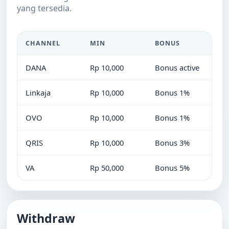
yang tersedia.
CHANNEL
MIN
BONUS
DANA
Rp 10,000
Bonus active
Linkaja
Rp 10,000
Bonus 1%
OVO
Rp 10,000
Bonus 1%
QRIS
Rp 10,000
Bonus 3%
VA
Rp 50,000
Bonus 5%
Withdraw