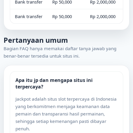
Bank transfer
Rp 50,000
Rp 2,000,000
Bank transfer
Rp 50,000
Rp 2,000,000
Pertanyaan umum
Bagian FAQ hanya memakai daftar tanya jawab yang
benar-benar tersedia untuk situs ini.
Apa itu jp dan mengapa situs ini
terpercaya?
Jackpot adalah situs slot terpercaya di Indonesia
yang berkomitmen menjaga keamanan data
pemain dan transparansi hasil permainan,
sehingga setiap kemenangan pasti dibayar
penuh.