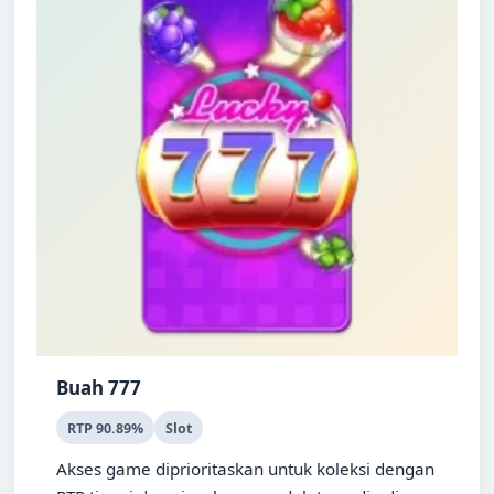
Buah 777
RTP 90.89%
Slot
Akses game diprioritaskan untuk koleksi dengan