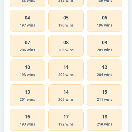
188 wins
212 wins
189 wins
04
05
06
197 wins
190 wins
196 wins
07
08
09
206 wins
206 wins
201 wins
10
11
12
193 wins
202 wins
204 wins
13
14
15
201 wins
205 wins
211 wins
16
17
18
193 wins
192 wins
218 wins