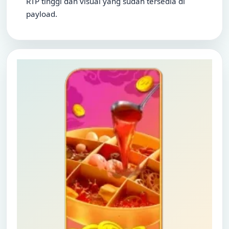
RTP tinggi dan visual yang sudah tersedia di
payload.