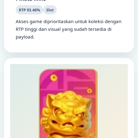
RTP 93.46%
Slot
Akses game diprioritaskan untuk koleksi dengan
RTP tinggi dan visual yang sudah tersedia di
payload.