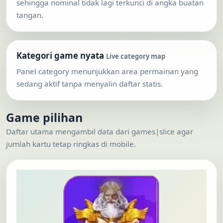
sehingga nominal tidak lagi terkunci di angka buatan
tangan.
Kategori game nyata
Live category map
Panel category menunjukkan area permainan yang
sedang aktif tanpa menyalin daftar statis.
Game pilihan
Daftar utama mengambil data dari games|slice agar
jumlah kartu tetap ringkas di mobile.