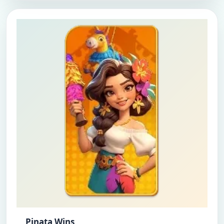
Pinata Wins