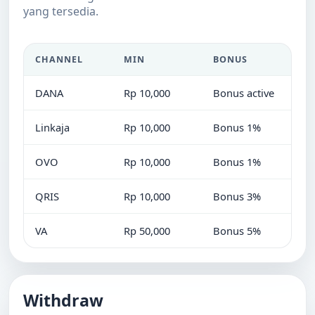
yang tersedia.
CHANNEL
MIN
BONUS
DANA
Rp 10,000
Bonus active
Linkaja
Rp 10,000
Bonus 1%
OVO
Rp 10,000
Bonus 1%
QRIS
Rp 10,000
Bonus 3%
VA
Rp 50,000
Bonus 5%
Withdraw