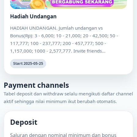
Hadiah Undangan
HADIAH UNDANGAN. Jumlah undangan vs
Bonus(Rp): 3 - 6,000; 10 - 21,000; 20 - 42,500; 50 -
117,777; 100 - 237,777; 200 - 457,777; 500 -
1,157,000; 1000 - 2,577,777. Invite friends...
Start 2025-05-25
Payment channels
Tabel deposit dan withdraw selalu mengikuti daftar channel
aktif sehingga nilai minimum ikut berubah otomatis.
Deposit
Saluran dengan nominal minimum dan bonus