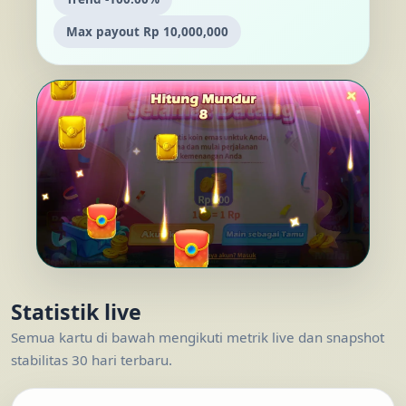
Max payout Rp 10,000,000
Statistik live
Semua kartu di bawah mengikuti metrik live dan snapshot
stabilitas 30 hari terbaru.