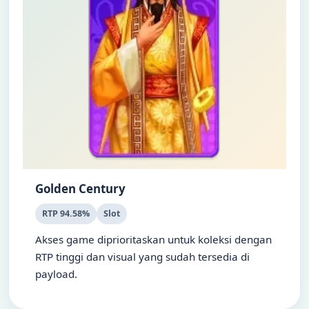
Golden Century
RTP 94.58%
Slot
Akses game diprioritaskan untuk koleksi dengan
RTP tinggi dan visual yang sudah tersedia di
payload.