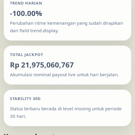
TREND HARIAN
-100.00%
Perubahan ritme kemenangan yang sudah dirapikan
dari field trend.display.
TOTAL JACKPOT
Rp 21,975,060,767
Akumulasi nominal payout live untuk hari berjalan.
STABILITY 30D
Status terbaru berada di level missing untuk periode
30 hari.