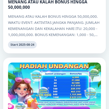
MENANG ATAU KALAH BONUS HINGGA
50,000,000
MENANG ATAU KALAH BONUS HINGGA 50,000,000.
WAKTU EVENT: AKTIVITAS JANGKA PANJANG. JUMLAH
KEMENANGAN DAN KEKALAHAN HARI ITU: 20,000 -
1,000,000,000. BONUS KEMENANGAN: 1,000 - 50,...
Start 2025-08-24