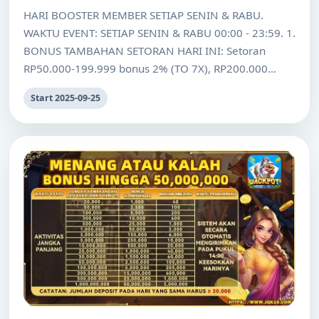
HARI BOOSTER MEMBER SETIAP SENIN & RABU.
WAKTU EVENT: SETIAP SENIN & RABU 00:00 - 23:59. 1.
BONUS TAMBAHAN SETORAN HARI INI: Setoran
RP50.000-199.999 bonus 2% (TO 7X), RP200.000...
Start 2025-09-25