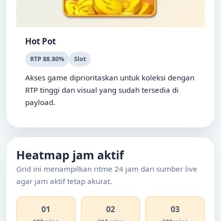
Hot Pot
RTP 88.80%
Slot
Akses game diprioritaskan untuk koleksi dengan
RTP tinggi dan visual yang sudah tersedia di
payload.
Heatmap jam aktif
Grid ini menampilkan ritme 24 jam dari sumber live
agar jam aktif tetap akurat.
01
02
03