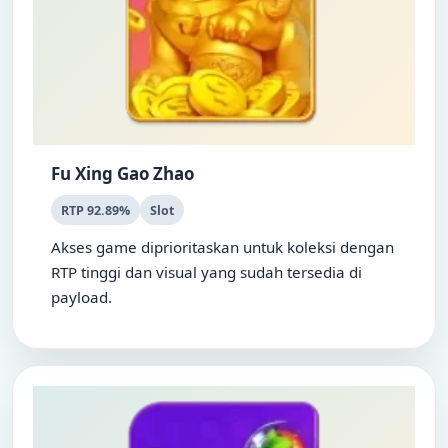
Fu Xing Gao Zhao
RTP 92.89%
Slot
Akses game diprioritaskan untuk koleksi dengan
RTP tinggi dan visual yang sudah tersedia di
payload.