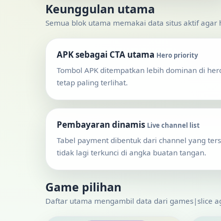
Keunggulan utama
Semua blok utama memakai data situs aktif agar 
APK sebagai CTA utama
Hero priority
Tombol APK ditempatkan lebih dominan di hero
tetap paling terlihat.
Pembayaran dinamis
Live channel list
Tabel payment dibentuk dari channel yang ter
tidak lagi terkunci di angka buatan tangan.
Game pilihan
Daftar utama mengambil data dari games|slice aga