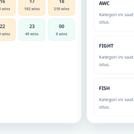
16
17
18
AWC
3 wins
192 wins
218 wins
Kategori ini saa
situs.
22
23
00
0 wins
49 wins
0 wins
FIGHT
Kategori ini saa
situs.
FISH
Kategori ini saa
situs.