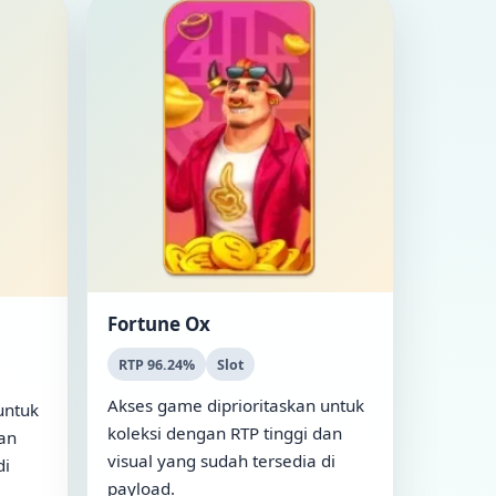
Fortune Ox
RTP 96.24%
Slot
Akses game diprioritaskan untuk
untuk
koleksi dengan RTP tinggi dan
dan
visual yang sudah tersedia di
di
payload.