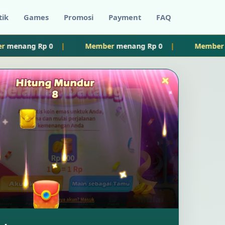
tik
Games
Promosi
Payment
FAQ
Rp 0
|
Member
menang Rp 0
|
Member
menang R