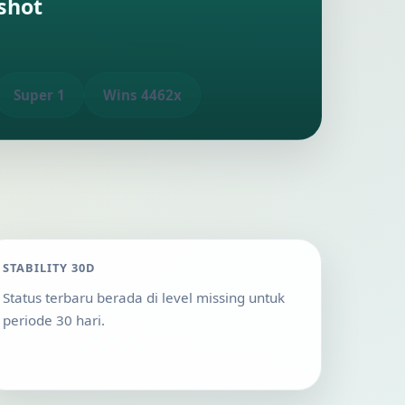
shot
Super 1
Wins 4462x
STABILITY 30D
Status terbaru berada di level missing untuk
periode 30 hari.