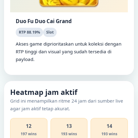
Duo Fu Duo Cai Grand
RTP 88.19%
Slot
Akses game diprioritaskan untuk koleksi dengan
RTP tinggi dan visual yang sudah tersedia di
payload.
Heatmap jam aktif
Grid ini menampilkan ritme 24 jam dari sumber live
agar jam aktif tetap akurat.
12
13
14
197 wins
193 wins
193 wins