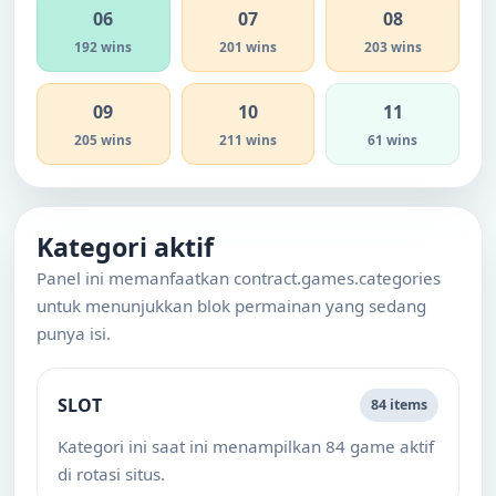
06
07
08
192 wins
201 wins
203 wins
09
10
11
205 wins
211 wins
61 wins
Kategori aktif
Panel ini memanfaatkan contract.games.categories
untuk menunjukkan blok permainan yang sedang
punya isi.
SLOT
84 items
Kategori ini saat ini menampilkan 84 game aktif
di rotasi situs.