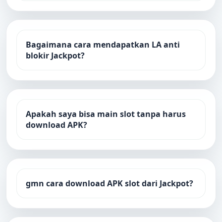
Bagaimana cara mendapatkan LA anti
blokir Jackpot?
Apakah saya bisa main slot tanpa harus
download APK?
gmn cara download APK slot dari Jackpot?