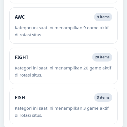
AWC
9 items
Kategori ini saat ini menampilkan 9 game aktif
di rotasi situs.
FIGHT
20 items
Kategori ini saat ini menampilkan 20 game aktif
di rotasi situs.
FISH
3 items
Kategori ini saat ini menampilkan 3 game aktif
di rotasi situs.