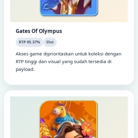
Gates Of Olympus
RTP 95.37%
Slot
Akses game diprioritaskan untuk koleksi dengan
RTP tinggi dan visual yang sudah tersedia di
payload.