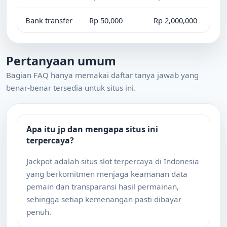
Bank transfer
Rp 50,000
Rp 2,000,000
Pertanyaan umum
Bagian FAQ hanya memakai daftar tanya jawab yang
benar-benar tersedia untuk situs ini.
Apa itu jp dan mengapa situs ini
terpercaya?
Jackpot adalah situs slot terpercaya di Indonesia
yang berkomitmen menjaga keamanan data
pemain dan transparansi hasil permainan,
sehingga setiap kemenangan pasti dibayar
penuh.