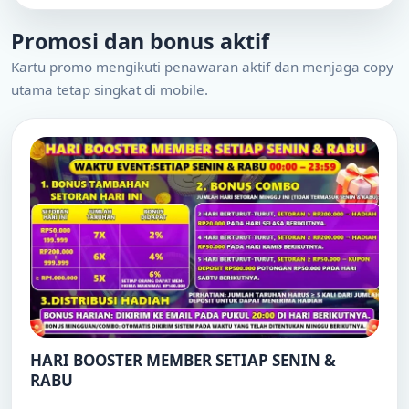
Promosi dan bonus aktif
Kartu promo mengikuti penawaran aktif dan menjaga copy
utama tetap singkat di mobile.
HARI BOOSTER MEMBER SETIAP SENIN &
RABU