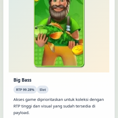
Big Bass
RTP 99.28%
Slot
Akses game diprioritaskan untuk koleksi dengan
RTP tinggi dan visual yang sudah tersedia di
payload.