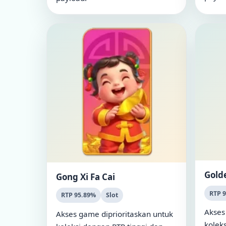
Gold
Gong Xi Fa Cai
RTP 
RTP 95.89%
Slot
Akses
Akses game diprioritaskan untuk
kolek