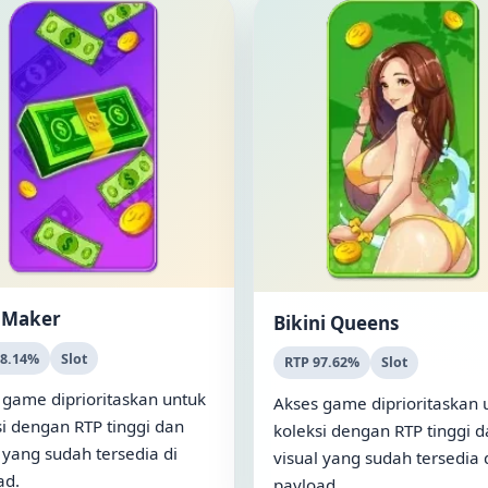
 Maker
Bikini Queens
98.14%
Slot
RTP 97.62%
Slot
 game diprioritaskan untuk
Akses game diprioritaskan 
si dengan RTP tinggi dan
koleksi dengan RTP tinggi 
 yang sudah tersedia di
visual yang sudah tersedia 
ad.
payload.