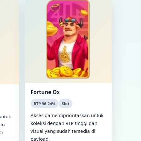
Fortune Ox
RTP 96.24%
Slot
Akses game diprioritaskan untuk
untuk
koleksi dengan RTP tinggi dan
dan
visual yang sudah tersedia di
di
payload.