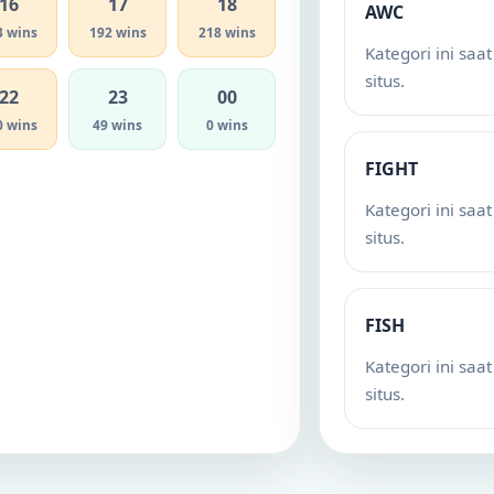
16
17
18
AWC
3 wins
192 wins
218 wins
Kategori ini saa
situs.
22
23
00
0 wins
49 wins
0 wins
FIGHT
Kategori ini saa
situs.
FISH
Kategori ini saa
situs.