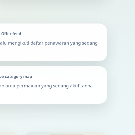
f
Offer feed
lalu mengikuti daftar penawaran yang sedang
ive category map
n area permainan yang sedang aktif tanpa