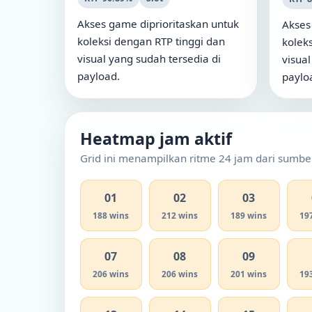
Akses game diprioritaskan untuk
Akses
koleksi dengan RTP tinggi dan
kolek
visual yang sudah tersedia di
visual
payload.
paylo
Heatmap jam aktif
Grid ini menampilkan ritme 24 jam dari sumber 
01
02
03
188 wins
212 wins
189 wins
19
07
08
09
206 wins
206 wins
201 wins
19