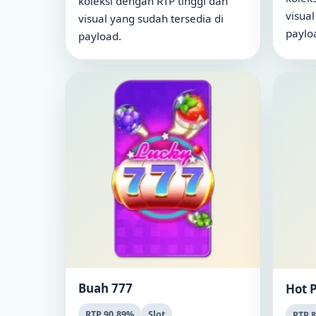
koleksi dengan RTP tinggi dan
visual
visual yang sudah tersedia di
paylo
payload.
Buah 777
Hot 
RTP 90.89%
Slot
RTP 